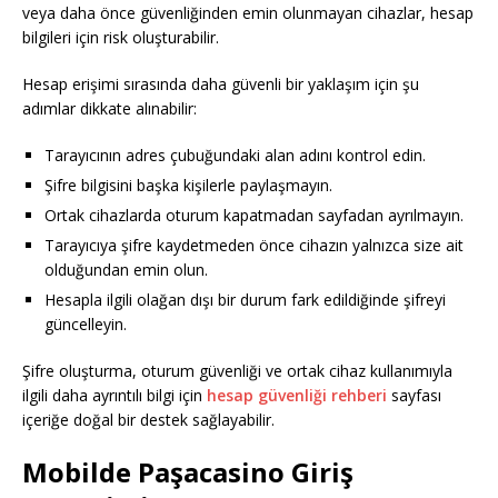
veya daha önce güvenliğinden emin olunmayan cihazlar, hesap
bilgileri için risk oluşturabilir.
Hesap erişimi sırasında daha güvenli bir yaklaşım için şu
adımlar dikkate alınabilir:
Tarayıcının adres çubuğundaki alan adını kontrol edin.
Şifre bilgisini başka kişilerle paylaşmayın.
Ortak cihazlarda oturum kapatmadan sayfadan ayrılmayın.
Tarayıcıya şifre kaydetmeden önce cihazın yalnızca size ait
olduğundan emin olun.
Hesapla ilgili olağan dışı bir durum fark edildiğinde şifreyi
güncelleyin.
Şifre oluşturma, oturum güvenliği ve ortak cihaz kullanımıyla
ilgili daha ayrıntılı bilgi için
hesap güvenliği rehberi
sayfası
içeriğe doğal bir destek sağlayabilir.
Mobilde Paşacasino Giriş