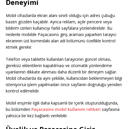
Deneyimi
Mobil cihazlarda ekran alanı sınırlı olduğu için adres çubuğu
bazen gözden kaçabilir. Ayrıca reklam, açılır pencere veya
bildirim izinleri kullanıcıyı farklı sayfalara yönlendirebilir. Bu
nedenle mobilde Paşacasino giriş araması yaparken tarayıcı
ekranının üst kısmındaki alan adı bölümünü özellikle kontrol
etmek gerekir.
Telefon veya tablette kullanılan tarayıcının güncel olması,
gereksiz eklentilerin kapatılması ve otomatik yönlendirme
uyarılarının dikkate alınması daha düzenli bir deneyim sağlar.
Mobil cihazlarda da aynı şekilde, kullanıcıdan beklenmeyen bilgi
isteniyorsa işlem yapılmadan önce sayfanın doğruluğu yeniden
kontrol edilmelidir.
Mobil erişimle ilgili daha kapsamlı bir içerik oluşturulduğunda,
bu bölümden
Paşacasino mobil kullanım rehberi
sayfasına
yalnızca bir kez bağlantı verilebilir.