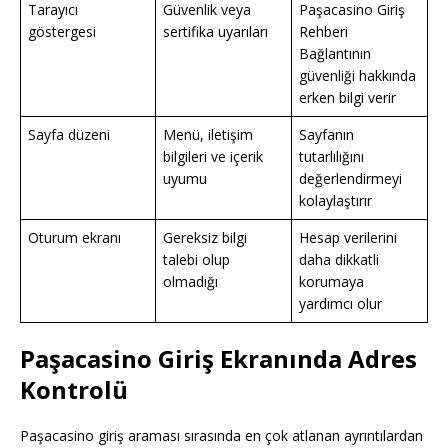
Tarayıcı
Güvenlik veya
Paşacasino Giriş
göstergesi
sertifika uyarıları
Rehberi
Bağlantının
güvenliği hakkında
erken bilgi verir
Sayfa düzeni
Menü, iletişim
Sayfanın
bilgileri ve içerik
tutarlılığını
uyumu
değerlendirmeyi
kolaylaştırır
Oturum ekranı
Gereksiz bilgi
Hesap verilerini
talebi olup
daha dikkatli
olmadığı
korumaya
yardımcı olur
Paşacasino Giriş Ekranında Adres
Kontrolü
Paşacasino giriş araması sırasında en çok atlanan ayrıntılardan