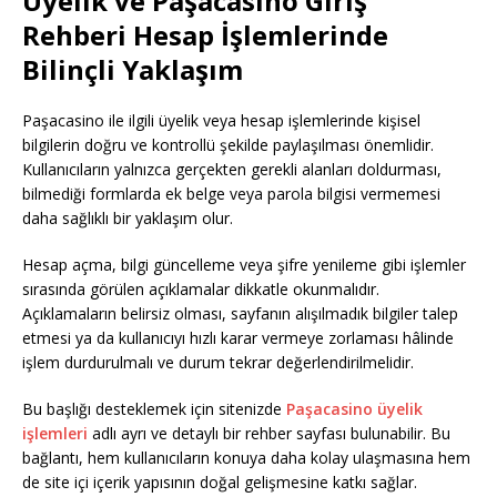
Üyelik ve Paşacasino Giriş
Rehberi Hesap İşlemlerinde
Bilinçli Yaklaşım
Paşacasino ile ilgili üyelik veya hesap işlemlerinde kişisel
bilgilerin doğru ve kontrollü şekilde paylaşılması önemlidir.
Kullanıcıların yalnızca gerçekten gerekli alanları doldurması,
bilmediği formlarda ek belge veya parola bilgisi vermemesi
daha sağlıklı bir yaklaşım olur.
Hesap açma, bilgi güncelleme veya şifre yenileme gibi işlemler
sırasında görülen açıklamalar dikkatle okunmalıdır.
Açıklamaların belirsiz olması, sayfanın alışılmadık bilgiler talep
etmesi ya da kullanıcıyı hızlı karar vermeye zorlaması hâlinde
işlem durdurulmalı ve durum tekrar değerlendirilmelidir.
Bu başlığı desteklemek için sitenizde
Paşacasino üyelik
işlemleri
adlı ayrı ve detaylı bir rehber sayfası bulunabilir. Bu
bağlantı, hem kullanıcıların konuya daha kolay ulaşmasına hem
de site içi içerik yapısının doğal gelişmesine katkı sağlar.