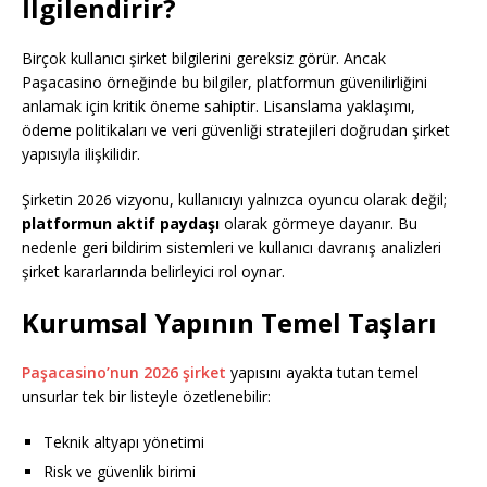
İlgilendirir?
Birçok kullanıcı şirket bilgilerini gereksiz görür. Ancak
Paşacasino örneğinde bu bilgiler, platformun güvenilirliğini
anlamak için kritik öneme sahiptir. Lisanslama yaklaşımı,
ödeme politikaları ve veri güvenliği stratejileri doğrudan şirket
yapısıyla ilişkilidir.
Şirketin 2026 vizyonu, kullanıcıyı yalnızca oyuncu olarak değil;
platformun aktif paydaşı
olarak görmeye dayanır. Bu
nedenle geri bildirim sistemleri ve kullanıcı davranış analizleri
şirket kararlarında belirleyici rol oynar.
Kurumsal Yapının Temel Taşları
Paşacasino’nun 2026 şirket
yapısını ayakta tutan temel
unsurlar tek bir listeyle özetlenebilir:
Teknik altyapı yönetimi
Risk ve güvenlik birimi