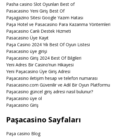
Pasha casino Slot Oyunları Best of
Pasacasino Yeni Giriş Best Of
Paşagazino Sitesi Google Yazım Hatası
Paşa Hotel ve Pasacasino Para Kazanma Yöntemleri
Paşacasino Canlı Destek Hizmeti
Pasacasino Üye Kayıt
Paşa Casino 2024 Yılı Best Of Oyun Listesi
Pasacasino üye girişi
Paşacasino Giriş 2024 Best Of Bilgileri
Yeni Adres Bir Casino’nun Hikayesi
Yeni Paşacasino Üye Giriş Adresi
Paşacasino iletişim hesap ve telefon numarası
Pasacasino.com Güvenilir ve Adil Bir Oyun Platformu
Paşacasino güncel giriş adresi nasıl bulunur?
Paşacasino üye ol
Paşacasino Giriş
Paşacasino Sayfaları
Paşa casino Blog