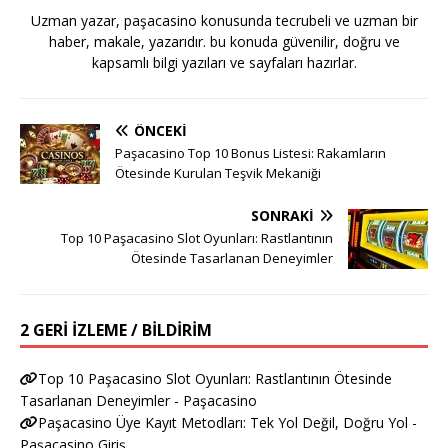
Uzman yazar, paşacasino konusunda tecrubeli ve uzman bir
haber, makale, yazarıdır. bu konuda güvenilir, doğru ve
kapsamlı bilgi yazıları ve sayfaları hazırlar.
ÖNCEKI
Paşacasino Top 10 Bonus Listesi: Rakamların
Ötesinde Kurulan Teşvik Mekaniği
SONRAKI
Top 10 Paşacasino Slot Oyunları: Rastlantının
Ötesinde Tasarlanan Deneyimler
2 GERI IZLEME / BILDIRIM
Top 10 Paşacasino Slot Oyunları: Rastlantının Ötesinde
Tasarlanan Deneyimler - Paşacasino
Paşacasino Üye Kayıt Metodları: Tek Yol Değil, Doğru Yol -
Paşacasino Giriş