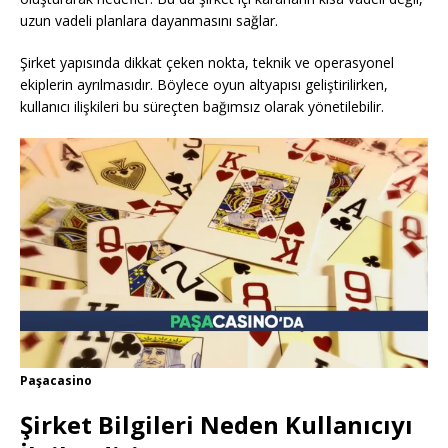
uzun vadeli planlara dayanmasını sağlar.
Şirket yapısında dikkat çeken nokta, teknik ve operasyonel
ekiplerin ayrılmasıdır. Böylece oyun altyapısı geliştirilirken,
kullanıcı ilişkileri bu süreçten bağımsız olarak yönetilebilir.
Paşacasino
Şirket Bilgileri Neden Kullanıcıyı