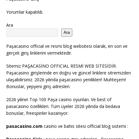
Yorumlar kapatıldı.
Ara
Ara
Paşacasino official ve resmi blog websitesi olarak, en son ve
gerçek giriş linklerini vermektedir.
Sitemiz PAŞACASİNO OFFICIAL RESMİ WEB SİTESİDİR.
Paşacasino girişlerinde en doğru ve güncel linklere sitremizden
ulaşabilirsiniz. 2026 yılında paşacasino yenilikleri! Muhteşem!
Bonuslar, yepyeni giriş adresleri.
2026 yılının Top 100 Paşa casino oyunları. Ve best of
pasacasino özellikleri. Tüm üyeler 2026 yılında da bedava
bonuslar, freespinler kazanıyor.
pasacasino.com
casino ve bahis sitesi official blog sistemi :