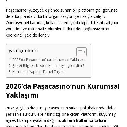
Paşacasino, yüzeyde eğlence sunan bir platform gibi görünse
de arka planda ciddi bir organizasyon şemasıyla çalışır.
Operasyonel kararlar, kullanıcı deneyimi ekipleri, teknik altyapı
yönetimi ve risk analizi birimleri birbirinden bağımsız ama
koordineli şekilde ilerler.
yazı içerikleri
2026’da Paşacasino’nun Kurumsal Yaklaşımı
Şirket Bilgileri Neden Kullanıcıyı İlgilendirir?
Kurumsal Yapının Temel Taşları
2026’da Paşacasino’nun Kurumsal
Yaklaşımı
2026 yılıyla birlikte Paşacasino’nun şirket politikalarında daha
şeffaf ve sürdürülebilir bir çizgi öne çıkar. Platform, büyümeyi
agresif kampanyalarla değil;
istikrarlı kullanıcı tabanı
oluşturarak hedefler. Bu da şirket içi kararların kısa vadeli değil,