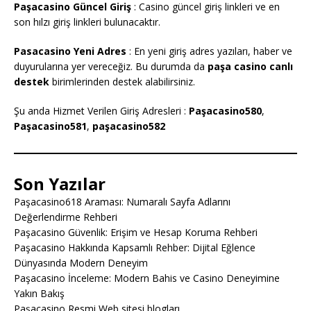
Paşacasino Güncel Giriş
: Casino güncel giriş linkleri ve en
son hılzı giriş linkleri bulunacaktır.
Pasacasino Yeni Adres
: En yeni giriş adres yazıları, haber ve
duyurularına yer vereceğiz. Bu durumda da
paşa casino canlı
destek
birimlerinden destek alabilirsiniz.
Şu anda Hizmet Verilen Giriş Adresleri :
Paşacasino580
,
Paşacasino581
,
paşacasino582
Son Yazılar
Paşacasino618 Araması: Numaralı Sayfa Adlarını
Değerlendirme Rehberi
Paşacasino Güvenlik: Erişim ve Hesap Koruma Rehberi
Paşacasino Hakkında Kapsamlı Rehber: Dijital Eğlence
Dünyasında Modern Deneyim
Paşacasino İnceleme: Modern Bahis ve Casino Deneyimine
Yakın Bakış
Paşacasino Resmi Web sitesi blogları