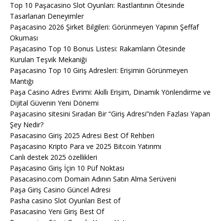
Top 10 Paşacasino Slot Oyunları: Rastlantının Ötesinde
Tasarlanan Deneyimler
Paşacasino 2026 Şirket Bilgileri: Görünmeyen Yapının Şeffaf
Okuması
Paşacasino Top 10 Bonus Listesi: Rakamların Ötesinde
Kurulan Teşvik Mekaniği
Paşacasino Top 10 Giriş Adresleri: Erişimin Görünmeyen
Mantığı
Paşa Casino Adres Evrimi: Akıllı Erişim, Dinamik Yönlendirme ve
Dijital Güvenin Yeni Dönemi
Paşacasino sitesini Sıradan Bir “Giriş Adresi”nden Fazlası Yapan
Şey Nedir?
Pasacasino Giriş 2025 Adresi Best Of Rehberi
Paşacasino Kripto Para ve 2025 Bitcoin Yatırımı
Canlı destek 2025 özellikleri
Paşacasino Giriş İçin 10 Püf Noktası
Pasacasino.com Domain Adının Satın Alma Serüveni
Paşa Giriş Casino Güncel Adresi
Pasha casino Slot Oyunları Best of
Pasacasino Yeni Giriş Best Of